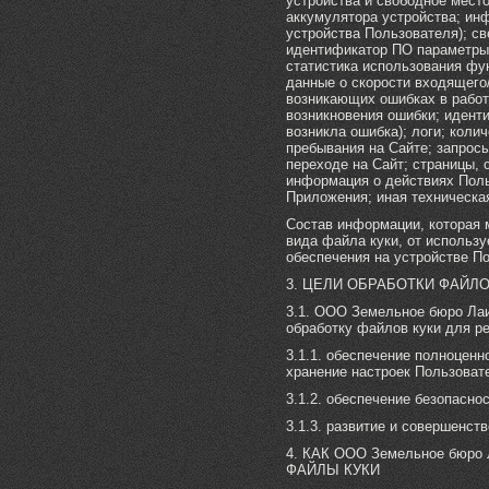
устройства и свободное мест
аккумулятора устройства; ин
устройства Пользователя); с
идентификатор ПО параметры 
статистика использования фу
данные о скорости входящего
возникающих ошибках в работ
возникновения ошибки; иденти
возникла ошибка); логи; коли
пребывания на Сайте; запрос
переходе на Сайт; страницы,
информация о действиях Поль
Приложения; иная техническа
Состав информации, которая 
вида файла куки, от использ
обеспечения на устройстве П
3. ЦЕЛИ ОБРАБОТКИ ФАЙЛО
3.1. ООО Земельное бюро Ла
обработку файлов куки для р
3.1.1. обеспечение полноценн
хранение настроек Пользоват
3.1.2. обеспечение безопасно
3.1.3. развитие и совершенст
4. КАК ООО Земельное бюро
ФАЙЛЫ КУКИ