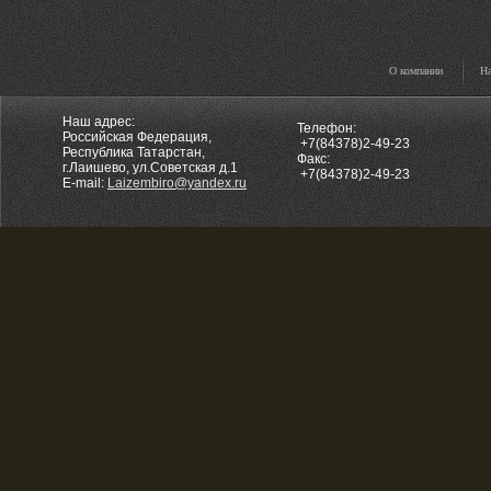
О компании
На
Наш адрес:
Телефон:
Российская Федерация,
+7(84378)2-49-23
Республика Татарстан,
Факс:
г.Лаишево, ул.Советская д.1
+7(84378)2-49-23
E-mail:
Laizembiro@yandex.ru