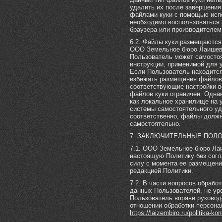
удалить их после завершения
файлами куки с помощью испо
необходимо воспользоваться 
браузера или производителем
6.2. Файлы куки размещаются 
ООО Земельное бюро Лаишевск
Пользователь может самостоя
инструкции, применимой для у
Если Пользователь находится
избежать размещения файлов 
соответствующие настройки в
файлов куки ограничен. Одна
как локальное хранилище на 
системы самостоятельного уд
соответственно, файлы долж
самостоятельно.
7. ЗАКЛЮЧИТЕЛЬНЫЕ ПОЛ
7.1. ООО Земельное бюро Лаи
настоящую Политику без согл
силу с момента ее размещени
редакцией Политики.
7.2. В части вопросов обраб
данных Пользователей, не ур
Пользователь вправе руковод
отношении обработки персона
https://laizembiro.ru/politika-kon