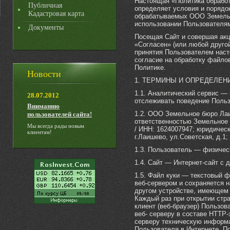
Настоящая «Политика обработ
Публичная
определяет условия и порядо
Кадастровая карта
обрабатываемых ООО Земельн
использовании Пользователями 
Документы
Посещая Сайт и совершая акц
«Согласен» (или любой друго
принятия Пользователем наст
согласие на обработку файло
Политике.
Новости
1. ТЕРМИНЫ И ОПРЕДЕЛЕН
1.1. Аналитический сервис —
28.07.2012
отслеживать поведение Польз
Вниманию
1.2. ООО Земельное бюро Лаи
пользователей сайта!
ответственностью Земельное 
Мы всегда рады новым
/ ИНН: 1624007947; юридическ
клиентам!
г.Лаишево, ул.Советская, д.1; 
1.3. Пользователь — физичес
1.4. Сайт — Интернет-сайт с д
1.5. Файл куки — текстовый 
веб-сервером и сохраняется 
другом устройстве, имеющем д
Каждый раз при открытии стр
клиент (веб-браузер) Пользо
веб- серверу в составе HTTP-
серверу техническую информа
Пользователя в Интернете. П