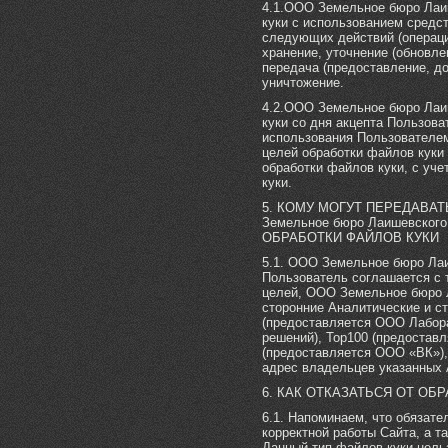
4.1.ООО Земельное бюро Лаи
куки с использованием средс
следующих действий (операци
хранение, уточнение (обновле
передача (предоставление, до
уничтожение.
4.2.ООО Земельное бюро Лаи
куки со дня акцепта Пользов
использования Пользователем
целей обработки файлов куки
обработки файлов куки, с уче
куки.
5. КОМУ МОГУТ ПЕРЕДАВАТ
Земельное бюро Лаишевско
ОБРАБОТКИ ФАЙЛОВ КУКИ
5.1. ООО Земельное бюро Лаи
Пользователь соглашается с 
целей, ООО Земельное бюро 
сторонние Аналитические и ст
(предоставляется ООО Лабора
решений), Top100 (предоставл
(предоставляется ООО «ВК»),
адрес владельцев указанных 
6. КАК ОТКАЗАТЬСЯ ОТ ОБ
6.1. Напоминаем, что обязат
корректной работы Сайта, а т
Данный тип файлов куки нель