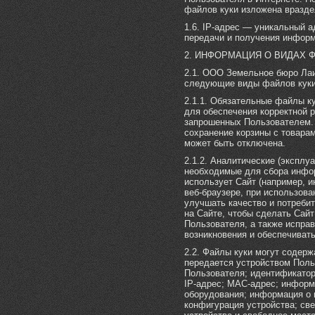
файлов куки изложена вразде
1.6. IP-адрес — уникальный 
передачи и получения информа
2. ИНФОРМАЦИЯ О ВИДАХ 
2.1. ООО Земельное бюро Лаи
следующие виды файлов куки
2.1.1. Обязательные файлы 
для обеспечения корректной р
запрошенных Пользователем. 
сохранение корзины с товарам
может быть отключена.
2.1.2. Аналитические (экспл
необходимые для сбора инфор
использует Сайт (например, 
веб-браузере, при использова
улучшать качество и потреби
на Сайте, чтобы сделать Сай
Пользователя, а также исправ
возникновения и обеспечивать
2.2. Файлы куки могут содер
передается устройством Поль
Пользователя; идентификатор
IP-адрес; MAC-адрес; информа
оборудования; информация о 
конфигурация устройства; св