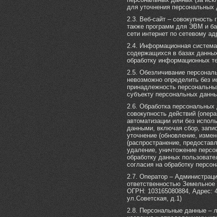
для уточнения персональных 
2.3. Веб-сайт – совокупность
также программ для ЭВМ и ба
сети интернет по сетевому адре
2.4. Информационная систем
содержащихся в базах данны
обработку информационных те
2.5. Обезличивание персонал
невозможно определить без 
принадлежность персональны
субъекту персональных данны
2.6. Обработка персональных 
совокупность действий (опер
автоматизации или без испол
данными, включая сбор, запис
уточнение (обновление, измен
(распространение, предоставл
удаление, уничтожение перс
обработку данных пользовате
согласия на обработку персо
2.7. Оператор – Администраци
ответственностью Земельное 
ОГРН: 103165080884, Адрес: 4
ул.Советская, д.1)
2.8. Персональные данные – 