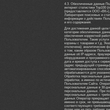
4.3. Обезличенные данные П
интернет статистики Top100 (
(предоставляется ООО «ВК»), 
Лаборатория поисковых и ста
информации о действиях Поль
и его содержания.
Для достижения данной цели
категории обезличенных данн
обеспечения корректной рабо
Пользователем. Такие услуги
корзины с товарами и т.д. Ук
отключена); аналитические ф
о том, каким образом Пользо
данные об IP-адресе, браузер
оборудования и программного
дата и время доступа к серв
(адрес предыдущей страницы)
автоматизированным способом
обрабатываются для указанной
Обработка персональных дан
обработки, а именно по истеч
Пользователем Сайта. Операт
персональные данные в 30-дн
персональных данных. При по
персональных данных с требо
данных Оператор прекращает 
именно в срок, не превышающ
соответствующего требования
более чем на пять рабочих дн