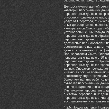
безопасности, предотвращени
Для достижения данной цели
категории персональных данны
персональные данные которых
относятся: физические лица, 
услуг от Оператора, физическ
иных договорных отношениях 
- контрагентов Оператора либ
установлении с ним гражданс
персональные данные обраба
персональных данных прекращ
достижения цели обработки п
соответствии с настоящим пун
давности, а именно 3 (трёх) 
Пользователем Сайта. Операт
персональные данные в 30-дн
персональных данных. При по
персональных данных с требо
данных Оператор прекращает 
именно в срок, не превышающ
соответствующего требования
более чем на пять рабочих дн
субъекта персональных данны
причин продления срока пре
Уничтожение персональных д
системах персональных данны
персональных данных с инфо
восстановления и использован
4.2.5. Предоставления Польз