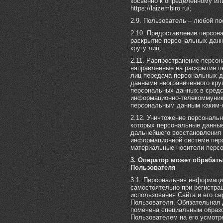
косвенно к определенному ил
https://laizembiro.ru/;
2.9. Пользователь – любой посе
2.10. Предоставление персон
раскрытие персональных дан
кругу лиц;
2.11. Распространение персо
направленные на раскрытие п
лиц передача персональных д
данными неограниченного круг
персональных данных в сред
информационно-телекоммуника
персональным данным каким-
2.12. Уничтожение персональ
которых персональные данны
дальнейшего восстановления
информационной системе перс
материальные носители перс
3. Оператор может обраба
Пользователя
3.1. Персональная информаци
самостоятельно при регистрац
использования Сайта и его с
Пользователя. Обязательная
помечена специальным образ
Пользователем на его усмотр