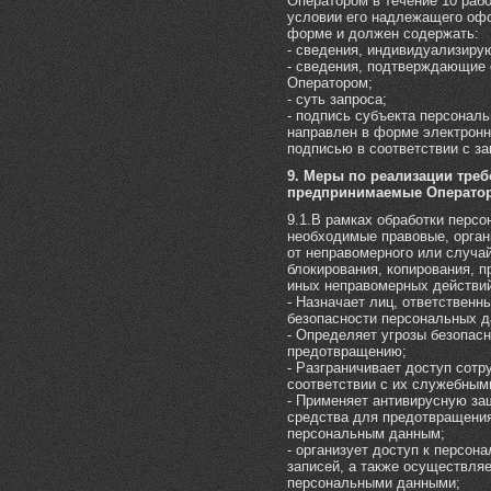
Оператором в течение 10 раб
условии его надлежащего оф
форме и должен содержать:
- сведения, индивидуализиру
- сведения, подтверждающие 
Оператором;
- суть запроса;
- подпись субъекта персонал
направлен в форме электронн
подписью в соответствии с з
9. Меры по реализации тре
предпринимаемые Операто
9.1.В рамках обработки перс
необходимые правовые, орган
от неправомерного или случай
блокирования, копирования, п
иных неправомерных действий
- Назначает лиц, ответственн
безопасности персональных д
- Определяет угрозы безопасн
предотвращению;
- Разграничивает доступ сотр
соответствии с их служебным
- Применяет антивирусную за
средства для предотвращения
персональным данным;
- организует доступ к персо
записей, а также осуществляе
персональными данными;