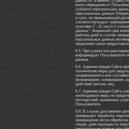
давности, а именно 3 (трёх) 
иного обращения от Пользова
субъекта персональных данны
персональных данных Операт
в срок, не превышающий деся
соответствующего требования
пунктами 2 - 11 части 1 стат
данных”. Указанный срок може
рабочих дней в случае напра
персональных данных мотивир
продления срока предоставл
6.5. При утрате или разглаш
информирует Пользователя об
данных.
6.6. Администрация Сайта пр
технические меры для защит
неправомерного или случайно
блокирования, копирования, р
действий третьих лиц.
6.7. Администрация Сайта со
необходимые меры по предот
последствий, вызванных утра
Пользователя.
6.8. В случае достижения це
прекращает обработку персон
прекращение (если обработка
лицом, действующим по поруч
персональные данные или обе