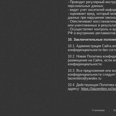
- Проводит регулярный инстр
персональных данных;
- ведет учет носителей инфо
- оценивает вред, который мо
данных при нарушении закона
- Обеспечивает восстановле
или уничтоженных в результа
- Осуществляет контроль и а
РФ и внутренних регламентов
10. Заключительные положе
10.1. Администрация Сайта в
конфиденциальности без согл
10.2. Новая Политика конфид
размещения на Сайте, если и
конфиденциальности.
10.3. Все предложения или в
конфиденциальности следует
laizembiro@yandex.ru
10.4. Действующая Политика 
адресу:
https://laizembiro.ru//p
О компании
На