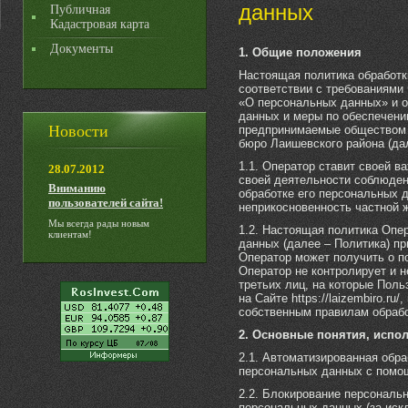
данных
Публичная
Кадастровая карта
Документы
1. Общие положения
Настоящая политика обработк
соответствии с требованиями
«О персональных данных» и о
данных и меры по обеспечени
Новости
предпринимаемые обществом 
бюро Лаишевского района (да
1.1. Оператор ставит своей 
28.07.2012
своей деятельности соблюден
Вниманию
обработке его персональных д
пользователей сайта!
неприкосновенность частной 
Мы всегда рады новым
1.2. Настоящая политика Опе
клиентам!
данных (далее – Политика) п
Оператор может получить о пос
Оператор не контролирует и н
третьих лиц, на которые Пол
на Сайте https://laizembiro.
собственным правилам обраб
2. Основные понятия, испо
2.1. Автоматизированная обр
персональных данных с помо
2.2. Блокирование персональ
персональных данных (за иск