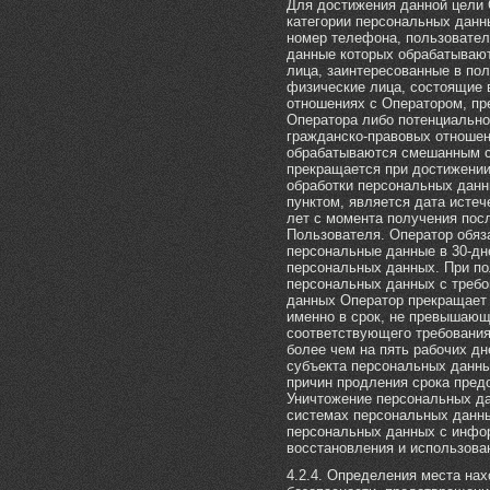
Для достижения данной цели
категории персональных данны
номер телефона, пользователь
данные которых обрабатывают
лица, заинтересованные в пол
физические лица, состоящие 
отношениях с Оператором, пр
Оператора либо потенциально
гражданско-правовых отношен
обрабатываются смешанным с
прекращается при достижении
обработки персональных данн
пунктом, является дата истече
лет с момента получения пос
Пользователя. Оператор обяза
персональные данные в 30-дн
персональных данных. При по
персональных данных с требо
данных Оператор прекращает 
именно в срок, не превышающ
соответствующего требования
более чем на пять рабочих дн
субъекта персональных данны
причин продления срока пре
Уничтожение персональных д
системах персональных данны
персональных данных с инфо
восстановления и использован
4.2.4. Определения места на