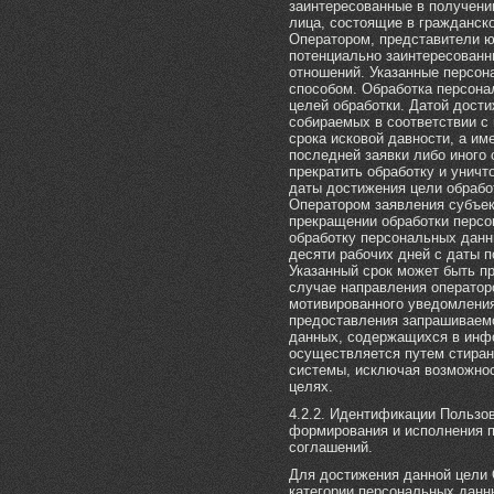
заинтересованные в получени
лица, состоящие в гражданск
Оператором, представители ю
потенциально заинтересованн
отношений. Указанные персо
способом. Обработка персона
целей обработки. Датой дост
собираемых в соответствии с
срока исковой давности, а им
последней заявки либо иного
прекратить обработку и уничт
даты достижения цели обрабо
Оператором заявления субъек
прекращении обработки перс
обработку персональных данн
десяти рабочих дней с даты 
Указанный срок может быть пр
случае направления оператор
мотивированного уведомления
предоставления запрашиваем
данных, содержащихся в инф
осуществляется путем стира
системы, исключая возможнос
целях.
4.2.2. Идентификации Пользов
формирования и исполнения 
соглашений.
Для достижения данной цели
категории персональных данны